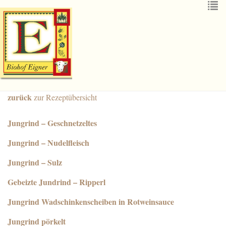
Skip
to
To
main
nav
content
zurück
zur Rezeptübersicht
Jungrind – Geschnetzeltes
Jungrind – Nudelfleisch
Jungrind – Sulz
Gebeizte Jundrind – Ripperl
Jungrind Wadschinkenscheiben in Rotweinsauce
Jungrind pörkelt